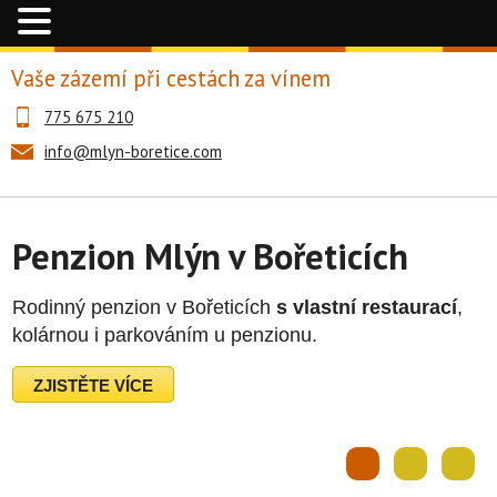
Vaše zázemí při cestách za vínem
775 675 210
info@mlyn-boretice.com
Penzion Mlýn v Bořeticích
Rodinný penzion v Bořeticích
s vlastní restaurací
,
kolárnou i parkováním u penzionu.
ZJISTĚTE VÍCE