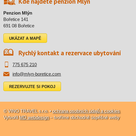
Kde najdete penzion Mlýn
Penzion Mlýn
Bořetice 141
691 08 Bořetice
UKÁZAT A MAPĚ
Rychlý kontakt a rezervace ubytování
775 675 210
info@mlyn-boretice.com
REZERVUJTE SI POKOJ
© VINO TRAVEL s.r.o. •
ochrana osobních údajů a cookies
Vytvořil
MD webdesign
– tvoříme obchodně úspěšné weby